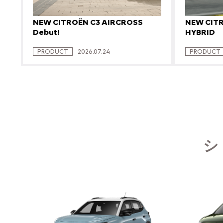
NEW CITROËN C3 AIRCROSS
NEW CIT
Debut!
HYBRID
PRODUCT
2026.07.24
PRODUCT
シ