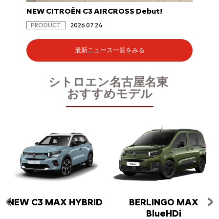
NEW CITROËN C3 AIRCROSS Debut!
NEW C
PRODUCT
2026.07.24
PRODU
最新ニュース一覧をみる
シトロエン名古屋名東
おすすめモデル
NEW C3 MAX HYBRID
BERLINGO MAX
BlueHDi