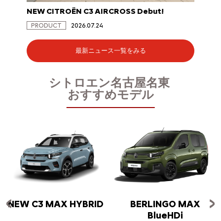
NEW CITROËN C3 AIRCROSS Debut!
NEW C
PRODUCT
2026.07.24
PRODU
最新ニュース一覧をみる
シトロエン名古屋名東
おすすめモデル
NEW C3 MAX HYBRID
BERLINGO MAX
BlueHDi